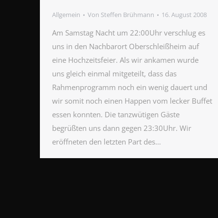
Allgemein
Von
Steffen Brühmann
16. August 2008
Am Samstag Nacht um 22:00Uhr verschlug es
uns in den Nachbarort Oberschleißheim auf
eine Hochzeitsfeier. Als wir ankamen wurde
uns gleich einmal mitgeteilt, dass das
Rahmenprogramm noch ein wenig dauert und
wir somit noch einen Happen vom lecker Buffet
essen konnten. Die tanzwütigen Gäste
begrüßten uns dann gegen 23:30Uhr. Wir
eröffneten den letzten Part des…