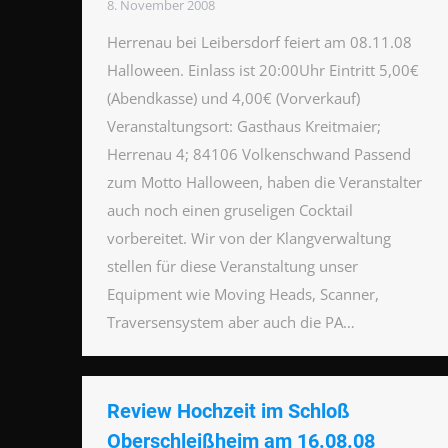
8. November 2008
Herrenau bei Leibersdorf feiert am 08.11.08
Halloween. Einlass ist 20:00Uhr Eintritt 5,00€
(Abendkasse) und 4,00€ (Vorverkauf)
Veranstaltungsort: Gasthaus Kreitmaier;
Herrenau 4; 84106 Volkenschwand Passend
zum Motto Halloween, haben die Veranstalter
auch noch einen gruseligen Cocktail
vorbereitet. Wir von der Klangverwaltung
stellen für diese Veranstaltung unser
Equipment wie Moving Heads, Scanner,
Traversensystem aber auch die PA…
Review Hochzeit im Schloß
Oberschleißheim am 16.08.08