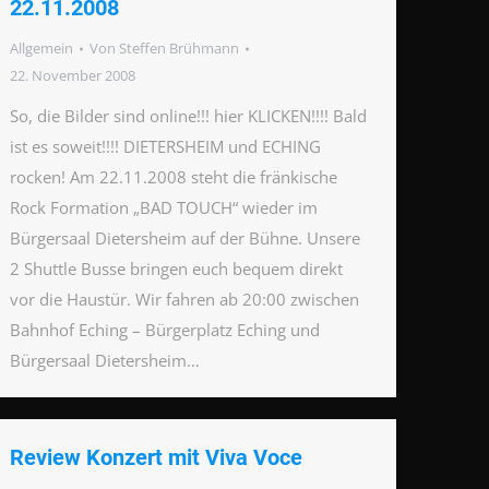
22.11.2008
Allgemein
Von
Steffen Brühmann
22. November 2008
So, die Bilder sind online!!! hier KLICKEN!!!! Bald
ist es soweit!!!! DIETERSHEIM und ECHING
rocken! Am 22.11.2008 steht die fränkische
Rock Formation „BAD TOUCH“ wieder im
Bürgersaal Dietersheim auf der Bühne. Unsere
2 Shuttle Busse bringen euch bequem direkt
vor die Haustür. Wir fahren ab 20:00 zwischen
Bahnhof Eching – Bürgerplatz Eching und
Bürgersaal Dietersheim…
Review Konzert mit Viva Voce