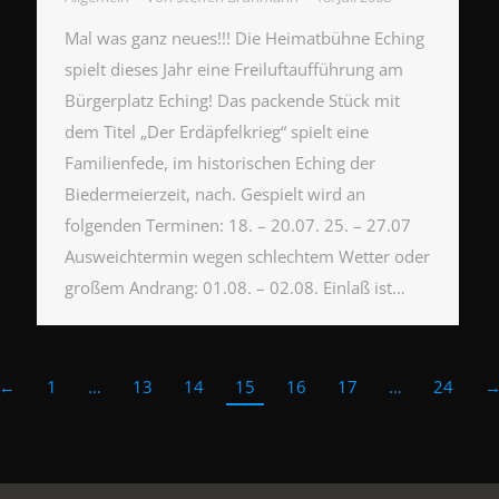
Mal was ganz neues!!! Die Heimatbühne Eching
spielt dieses Jahr eine Freiluftaufführung am
Bürgerplatz Eching! Das packende Stück mit
dem Titel „Der Erdäpfelkrieg“ spielt eine
Familienfede, im historischen Eching der
Biedermeierzeit, nach. Gespielt wird an
folgenden Terminen: 18. – 20.07. 25. – 27.07
Ausweichtermin wegen schlechtem Wetter oder
großem Andrang: 01.08. – 02.08. Einlaß ist…
←
1
…
13
14
15
16
17
…
24