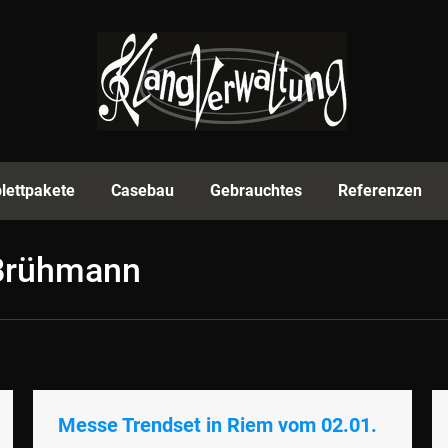
rmenprofil
Equipment
Komplettpakete
Casebau
lettpakete
Casebau
Gebrauchtes
Referenzen
 Brühmann
Messe Trendset in Riem vom 02.01.