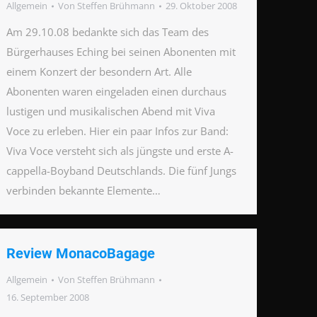
Allgemein
Von
Steffen Brühmann
29. Oktober 2008
Am 29.10.08 bedankte sich das Team des
Bürgerhauses Eching bei seinen Abonenten mit
einem Konzert der besondern Art. Alle
Abonenten waren eingeladen einen durchaus
lustigen und musikalischen Abend mit Viva
Voce zu erleben. Hier ein paar Infos zur Band:
Viva Voce versteht sich als jüngste und erste A-
cappella-Boyband Deutschlands. Die fünf Jungs
verbinden bekannte Elemente…
Review MonacoBagage
Allgemein
Von
Steffen Brühmann
16. September 2008