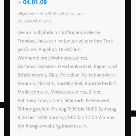
– 04.01.09
Allgemein
Von
Steffen Brühmann
24. Dezember 2008
Die im halbjährlich stattfindende Messe
Trendset, hat auch im Januar wieder ihre Tore
geöfnnet. Angebot: TRENDSET:
Wohnambiente,Wohnaccessoires,
Gartenaccessoires, Geschenkartikel, Papier-und
Schreibwaren, Glas, Porzellan, Kunsthandwerk,
Keramik, Floristik, Bastelartikel, Künstlerbedarf,
Modeschmuck, Modeaccessoires, Bilder,
Rahmen, Foto, Uhren, Schmuck, Kreativwelt
Öffnungszeiten: Freitag 9:00 bis 18:00 Samstag
9:00 bis 18:00 Sonntag 9:00 bis 17:00 Wir von
der Klangverwaltung bauen auch…