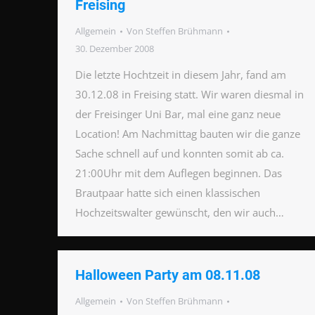
Freising
Allgemein
Von
Steffen Brühmann
30. Dezember 2008
Die letzte Hochtzeit in diesem Jahr, fand am
30.12.08 in Freising statt. Wir waren diesmal in
der Freisinger Uni Bar, mal eine ganz neue
Location! Am Nachmittag bauten wir die ganze
Sache schnell auf und konnten somit ab ca.
21:00Uhr mit dem Auflegen beginnen. Das
Brautpaar hatte sich einen klassischen
Hochzeitswalter gewünscht, den wir auch…
Halloween Party am 08.11.08
Allgemein
Von
Steffen Brühmann