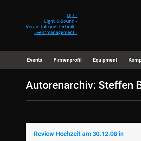
Events
Fi
DJ's -
Light & Sound -
Veranstaltungstechnik -
Eventmanagement -
Events
Firmenprofil
Equipment
Komp
Autorenarchiv:
Steffen
Review Hochzeit am 30.12.08 in