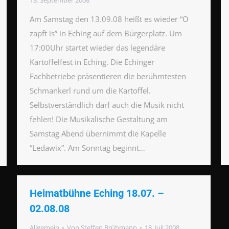
13. September 2008
Am Samstag den 13.09.08 heißt es wieder “O
zapft is” in Eching auf dem Bürgerplatz. Um
17:00Uhr startet wieder das legendäre
Kartoffelfest in Eching. Die Echinger
Fachbetriebe präsentieren die berühmtesten
Schmankerl rund um die Kartoffel.
Selbstverständlich darf auch die Musik nicht
fehlen! Die Musikalische Gestaltung am
Samstag Abend übernimmt die Kapelle
“Ledawix”. Am Sonntag beginnt…
Heimatbühne Eching 18.07. –
02.08.08
Allgemein
Von
Steffen Brühmann
18. Juli 2008