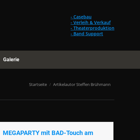
Gebrauchtes
Referenzen
Galerie
Suchen:
- Casebau
- Verleih & Verkauf
- Theaterproduktion
- Band Support
Galerie
Suchen:
Du bist hier:
Startseite
Artikelautor Steffen Brühmann
MEGAPARTY mit BAD-Touch am