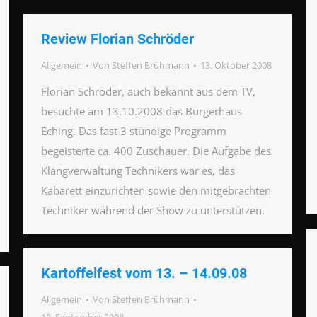
Review Florian Schröder
Allgemein
Von
Steffen Brühmann
13. Oktober 2008
Florian Schröder, auch bekannt aus dem TV,
besuchte am 13.10.2008 das Bürgerhaus
Eching. Das fast 3 stündige Programm
begeisterte ca. 400 Zuschauer. Die Aufgabe des
Klangverwaltung Technikers war es, das
Kabarett einzurichten sowie den mitgebrachten
Techniker während der Show zu unterstützen.
Kartoffelfest vom 13. – 14.09.08
Allgemein
Von
Steffen Brühmann