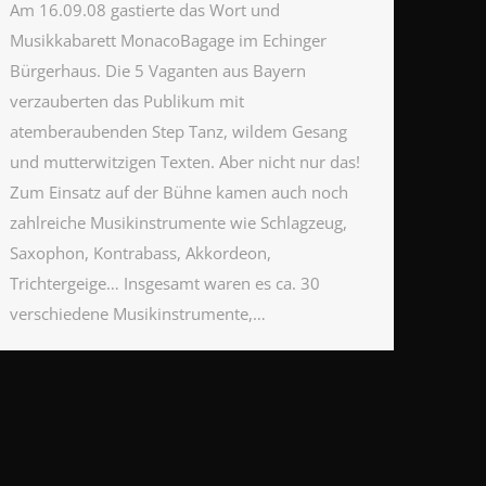
Am 16.09.08 gastierte das Wort und
Musikkabarett MonacoBagage im Echinger
Bürgerhaus. Die 5 Vaganten aus Bayern
verzauberten das Publikum mit
atemberaubenden Step Tanz, wildem Gesang
und mutterwitzigen Texten. Aber nicht nur das!
Zum Einsatz auf der Bühne kamen auch noch
zahlreiche Musikinstrumente wie Schlagzeug,
Saxophon, Kontrabass, Akkordeon,
Trichtergeige… Insgesamt waren es ca. 30
verschiedene Musikinstrumente,…