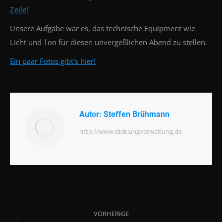
Zeile!
Unsere Aufgabe war es, das technische Equipment wie
Licht und Ton für diesen unvergeßlichen Abend zu stellen.
Ein paar Fotos gibt’s hier!
Autor:
Steffen Brühmann
http://www.dieklangverwaltung.de
Beitragsnavigation
VORHERIGE