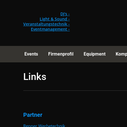
Events
Fi
DJ's -
Light & Sound -
Veranstaltungstechnik -
Eventmanagement -
Events
Firmenprofil
Equipment
Komp
Links
Partner
Renner Werbetechnik