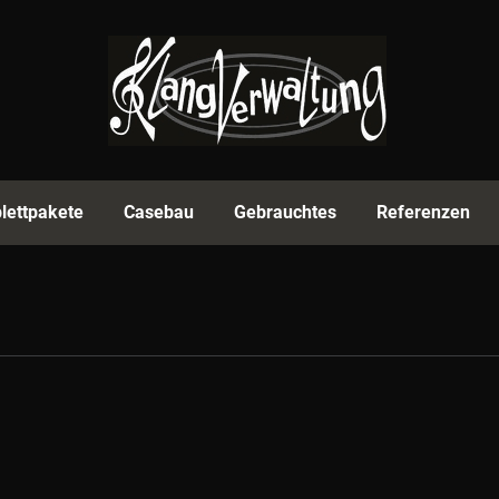
rmenprofil
Equipment
Komplettpakete
Casebau
lettpakete
Casebau
Gebrauchtes
Referenzen