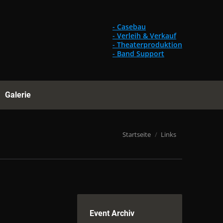
Gebrauchtes
Referenzen
Galerie
Suchen:
- Casebau
- Verleih & Verkauf
- Theaterproduktion
- Band Support
Galerie
Suchen:
Du bist hier:
Startseite
Links
Event Archiv