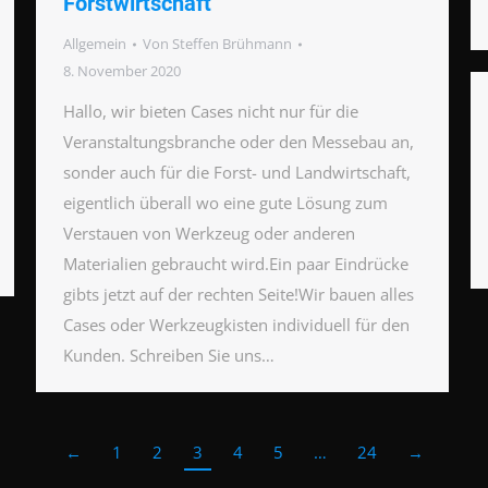
Forstwirtschaft
Allgemein
Von
Steffen Brühmann
8. November 2020
Hallo, wir bieten Cases nicht nur für die
Veranstaltungsbranche oder den Messebau an,
sonder auch für die Forst- und Landwirtschaft,
eigentlich überall wo eine gute Lösung zum
Verstauen von Werkzeug oder anderen
Materialien gebraucht wird.Ein paar Eindrücke
gibts jetzt auf der rechten Seite!Wir bauen alles
Cases oder Werkzeugkisten individuell für den
Kunden. Schreiben Sie uns…
←
1
2
3
4
5
…
24
→