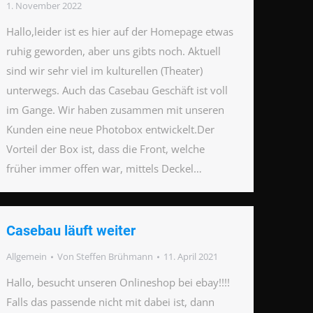
1. November 2022
Hallo,leider ist es hier auf der Homepage etwas
ruhig geworden, aber uns gibts noch. Aktuell
sind wir sehr viel im kulturellen (Theater)
unterwegs. Auch das Casebau Geschäft ist voll
im Gange. Wir haben zusammen mit unseren
Kunden eine neue Photobox entwickelt.Der
Vorteil der Box ist, dass die Front, welche
früher immer offen war, mittels Deckel…
Casebau läuft weiter
Allgemein
Von
Steffen Brühmann
11. April 2021
Hallo, besucht unseren Onlineshop bei ebay!!!!
Falls das passende nicht mit dabei ist, dann