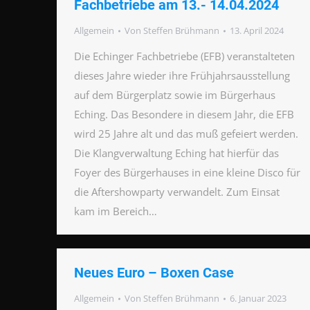
Fachbetriebe am 13.- 14.04.2024
Allgemein
Von
Steffen Brühmann
13. April 2024
Die Echinger Fachbetriebe (EFB) veranstalteten
dieses Jahre wieder ihre Frühjahrsausstellung
auf dem Bürgerplatz sowie im Bürgerhaus
Eching. Das Besondere in diesem Jahr, die EFB
wird 25 Jahre alt und das muß gefeiert werden.
Die Klangverwaltung Eching hat hierfür das
Foyer des Bürgerhauses in eine kleine Disco für
die Aftershowparty verwandelt. Zum Einsat
kam im Bereich…
Neues Euro – Boxen Case
Allgemein
Von
Steffen Brühmann
6. Januar 2023