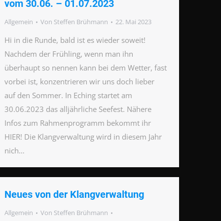
vom 30.06. – 01.07.2023
Allgemein
Von
Steffen Brühmann
22. Mai 2023
Hi in die Runde, bald ist es wieder soweit!
Nachdem der Frühling, wenn man ihn
überhaupt so nennen kann bei dem Wetter, fast
vorbei ist, konzentrieren wir uns doch lieber
auf den Sommer. In Eching startet am
30.06.2023 das alljährliche Seefest. Nähere
Infos zum Rahmenprogramm bekommt ihr
HIER! Die Klangverwaltung wird in diesem Jahr
nich…
Neues von der Klangverwaltung
Allgemein
Von
Steffen Brühmann