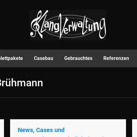
rmenprofil
Equipment
Komplettpakete
Casebau
lettpakete
Casebau
Gebrauchtes
Referenzen
 Brühmann
News, Cases und