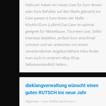
Hallo,wir haben ein neues Case für Euro Boxen
oder Euro Behälter auf den Markt gebracht.Ins
Case passen 6 Euro Kisten der Maße
60x40x32cm (LxBxH).Das Case ist optimal
geeignet für Messebauer, Tourneen usw..Sollte
Interesse bestehen, einfach kurz eine Email
schicken und wir antworten mit einem
unverbindlichen Angebot.Nähere Infos findet
man auch in unserem eBay-Shop.
Selbstverständlich liefern…
dieklangverwaltung wünscht einen
guten RUTSCH ins neue Jahr
Allgemein
Von
Steffen Brühmann