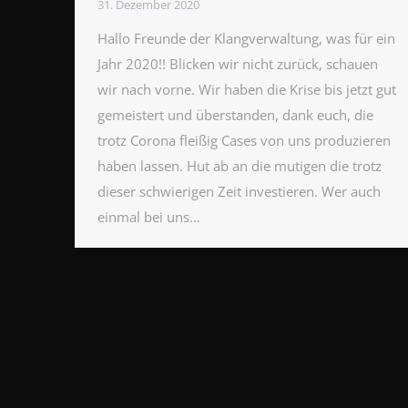
31. Dezember 2020
Hallo Freunde der Klangverwaltung, was für ein
Jahr 2020!! Blicken wir nicht zurück, schauen
wir nach vorne. Wir haben die Krise bis jetzt gut
gemeistert und überstanden, dank euch, die
trotz Corona fleißig Cases von uns produzieren
haben lassen. Hut ab an die mutigen die trotz
dieser schwierigen Zeit investieren. Wer auch
einmal bei uns…