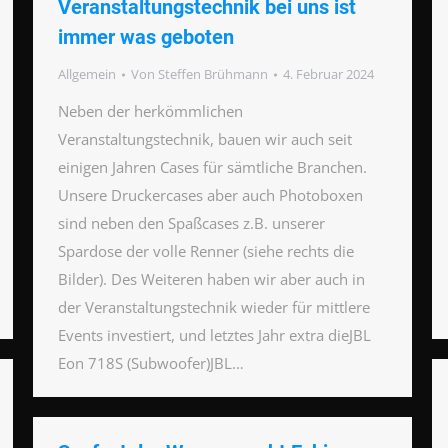
Veranstaltungstechnik bei uns ist
immer was geboten
Allgemein
Von
Steffen Brühmann
4. Februar 2024
Neben der herkömmlichen
Veranstaltungstechnik, bauen wir auch seit
einigen Jahren Cases für sämtliche Branchen.
Unsere Druckercases aber auch Photoboxen
sind neben den Spaßcases z.B. unserer
Spardose der volle Renner (siehe rechts die
Bilder). Des Weiteren haben wir aber auch in
der Veranstaltungstechnik wieder für mittlere
Events investiert, und letztes Jahr extra dieJBL
Eon 718S (Subwoofer)JBL…