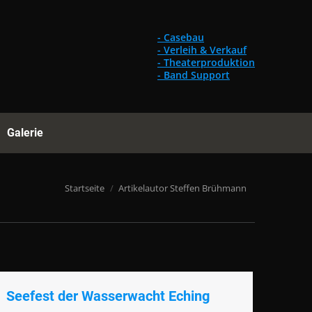
Gebrauchtes
Referenzen
Galerie
Suchen:
- Casebau
- Verleih & Verkauf
- Theaterproduktion
- Band Support
Galerie
Suchen:
Du bist hier:
Startseite
Artikelautor Steffen Brühmann
Seefest der Wasserwacht Eching