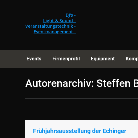
Events
Fi
DJ's -
Light & Sound -
Veranstaltungstechnik -
Eventmanagement -
Events
Firmenprofil
Equipment
Komp
Autorenarchiv:
Steffen
Frühjahrsausstellung der Echinger