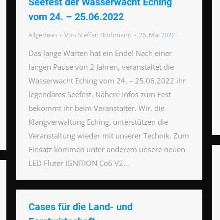
Seefest der Wasserwacht Eching
vom 24. – 25.06.2022
Allgemein
Von
Steffen Brühmann
26. Mai 2022
Das lange Warten hat ein Ende! Nach einer
langen Pause von 2 Jahren, veranstaltet die
Wasserwacht Eching vom 24. – 25.06.2022 ihr
legendäres Seefest. Nähere Infos zum Fest
bekommt ihr beim Veranstalter. Wir, die
Klangverwaltung Eching, unterstützen die
Veranstaltung wieder mit unserer Technik. Zum
Einsatz kommen unter anderem unsere neuen
LED Fluter IGNITION Co6 V2…
Cases für die Land- und