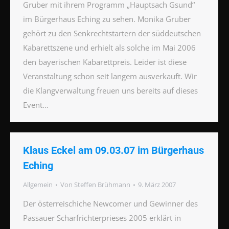
Gruber mit ihrem Programm „Hauptsach Gsund“
im Bürgerhaus Eching zu sehen. Monika Gruber
gehört zu den Senkrechtstartern der süddeutschen
Kabarettszene und erhielt als solche im Mai 2006
den bayerischen Kabarettpreis. Leider ist diese
Veranstaltung schon seit langem ausverkauft. Wir
die Klangverwaltung freuen uns bereits auf dieses
Event…
Klaus Eckel am 09.03.07 im Bürgerhaus
Eching
Allgemein
Von
Steffen Brühmann
9. März 2007
Der österreischiche Newcomer und Gewinner des
Passauer Scharfrichterprieses 2005 erklärt in