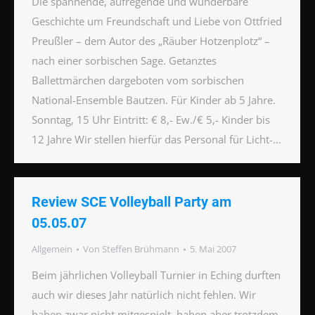
Die spannende, aufregende und wunderbare
Geschichte um Freundschaft und Liebe von Ottfried
Preußler – dem Autor des „Räuber Hotzenplotz“ –
nach einer sorbischen Sage. Getanztes
Ballettmärchen dargeboten vom sorbischen
National-Ensemble Bautzen. Für Kinder ab 5 Jahre.
Sonntag, 15 Uhr Eintritt: € 8,- Ew./€ 5,- Kinder bis
12 Jahre Wir stellen hierfür das Personal für Licht-…
Review SCE Volleyball Party am
05.05.07
Allgemein
Von
Steffen Brühmann
5. Mai 2007
Beim jährlichen Volleyball Turnier in Eching durften
auch wir dieses Jahr natürlich nicht fehlen. Wir
haben zwar nicht mitgespielt, haben aber trotzdem