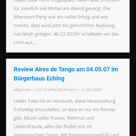
für ziemlich viel Wirbel am Abend gesorgt. Die
Aftersport Party war ein voller Erfolg und wer
meinte, dass wird jetzt ein gemütlicher Ausklang,
hat falsch gelegen. Ab 22:00Uhr schalteten wir das
Licht aus,…
Review Aires de Tango am 04.05.07 im
Bürgerhaus Eching
Allgemein
Von
Steffen Brühmann
4. Mai 2007
Leider habe ich es versäumt, diese Veranstaltung
frühzeitig einzustellen, so dass es nur ein Review
gibt. Musik voller Poesie, Wehmut und
Lebensfreude, alles das findet sich im
argentinischen Tango. Mit Fingerspitzengefühl und