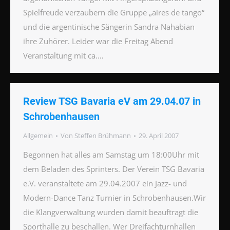
Spielfreude verzaubern die Gruppe „aires de tango“
und die argentinische Sängerin Sandra Nahabian
ihre Zuhörer. Leider war die Freitag Abend
Veranstaltung mit ca.…
Review TSG Bavaria eV am 29.04.07 in
Schrobenhausen
Allgemein
Von
Steffen Brühmann
29. April 2007
Begonnen hat alles am Samstag um 18:00Uhr mit
dem Beladen des Sprinters. Der Verein TSG Bavaria
e.V. veranstaltete am 29.04.2007 ein Jazz- und
Modern-Dance Tanz Turnier in Schrobenhausen.Wir
die Klangverwaltung wurden damit beauftragt die
Sporthalle zu beschallen. Wer Dreifachturnhallen