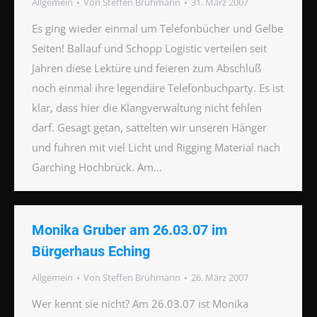
Allgemein
Von
Steffen Brühmann
31. März 2007
Es ging wieder einmal um Telefonbücher und Gelbe
Seiten! Ballauf und Schopp Logistic verteilen seit
Jahren diese Lektüre und feieren zum Abschluß
noch einmal ihre legendäre Telefonbuchparty. Es ist
klar, dass hier die Klangverwaltung nicht fehlen
darf. Gesagt getan, sattelten wir unseren Hänger
und fuhren mit viel Licht und Rigging Material nach
Garching Hochbrück. Am…
Monika Gruber am 26.03.07 im
Bürgerhaus Eching
Allgemein
Von
Steffen Brühmann
26. März 2007
Wer kennt sie nicht? Am 26.03.07 ist Monika