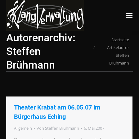
Suchen:
Autorenarchiv:
Du bist hier:
Startseite
Artikelautor
Steffen
Steffen
Brühmann
Brühmann
Theater Krabat am 06.05.07 im
Bürgerhaus Eching
Allgemein
Von
Steffen Brühmann
6. Mai 2007