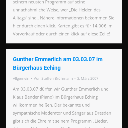
seinem neusten Programm auf seine
unnachahmliche Weise, wer „Die Helden des
Alltags“ sind.. Nähere Informationen bekommen Sie
hier durch einen klick. Karten gibt es für 14,00€ im
Vorverkauf oder durch einen klick auf diese Zeile!
Gunther Emmerlich am 03.03.07 im
Bürgerhaus Eching
Allgemein
Von
Steffen Brühmann
3. März 2007
Am 03.03.07 dürfen wir Gunther Emmerlich und
Klaus Bender (Piano) im Bürgerhaus Eching
willkommen heißen. Der bekannte und
sympathische Moderator und Sänger aus Dresden
gibt sich die Ehre mit seinem Programm „Lieder,