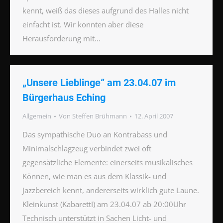
kennt, weiß das dieses aufgrund des Halles nicht
einfacht ist. Wir konnten aber diese
Herausforderung mit…
„Unsere Lieblinge“ am 23.04.07 im
Bürgerhaus Eching
Allgemein
Von
Steffen Brühmann
12. April 2007
Das sympathische Duo an Kontrabass und
Minimalschlagzeug verbindet zwei oft
gegensätzliche Elemente: einerseits musikalisches
Können, wie man es aus dem Klassik- und
Jazzbereich kennt, andererseits wirklich gute Laune.
Kleinkunst (KabarettI) am 23.04.07 ab 20:00Uhr
Technisch unterstützt in Sachen Licht- und