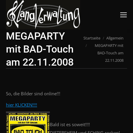
Suchen:
MEGAPARTY
Du bist hier:
Startseite
Allgemein
MEGAPARTY mit
mit BAD-Touch
BAD-Touch am
am 22.11.2008
22.11.2008
So, die Bilder sind online!!!
hier KLICKEN!!!!
Bald ist es soweit!!!!
DIETERSHEIM und ECHING rocken!