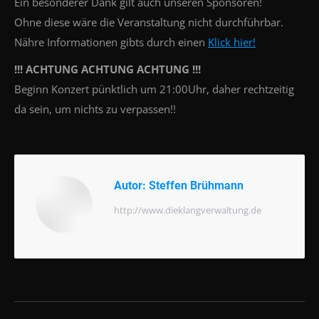
Ein besonderer Dank gilt auch unseren Sponsoren!
Ohne diese wäre die Veranstaltung nicht durchführbar.
Nähre Informationen gibts durch einen
Klick hier!
!!! ACHTUNG ACHTUNG ACHTUNG !!!
Beginn Konzert pünktlich um 21:00Uhr, daher rechtzeitig
da sein, um nichts zu verpassen!!
Autor:
Steffen Brühmann
http://www.dieklangverwaltung.de
Beitragsnavigation