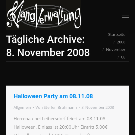
Suchen:
Du bist hier:
Startseite
Tägliche Archive:
2008
8. November 2008
November
08
Halloween Party am 08.11.08
Allgemein
Von
Steffen Brühmann
8. November 2008
Herrenau bei Leibersdorf feiert am 08.11.08
Halloween. Einlass ist 20:00Uhr Eintritt 5,00€