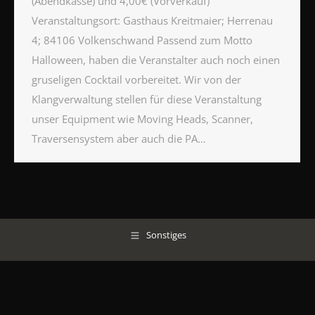
(Abendkasse) und 4,00€ (Vorverkauf)
Veranstaltungsort: Gasthaus Kreitmaier; Herrenau
4; 84106 Volkenschwand Passend zum Motto
Halloween, haben die Veranstalter auch noch einen
gruseligen Cocktail vorbereitet. Wir von der
Klangverwaltung stellen für diese Veranstaltung
unser Equipment wie Moving Heads, Scanner,
Traversensystem aber auch die PA…
Sonstiges