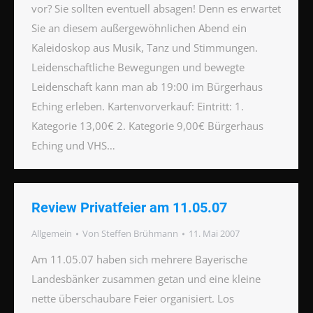
vor? Sie sollten eventuell absagen! Denn es erwartet
Sie an diesem außergewöhnlichen Abend ein
Kaleidoskop aus Musik, Tanz und Stimmungen.
Leidenschaftliche Bewegungen und bewegte
Leidenschaft kann man ab 19:00 im Bürgerhaus
Eching erleben. Kartenvorverkauf: Eintritt: 1.
Kategorie 13,00€ 2. Kategorie 9,00€ Bürgerhaus
Eching und VHS…
Review Privatfeier am 11.05.07
Allgemein
Von
Steffen Brühmann
11. Mai 2007
Am 11.05.07 haben sich mehrere Bayerische
Landesbänker zusammen getan und eine kleine
nette überschaubare Feier organisiert. Los