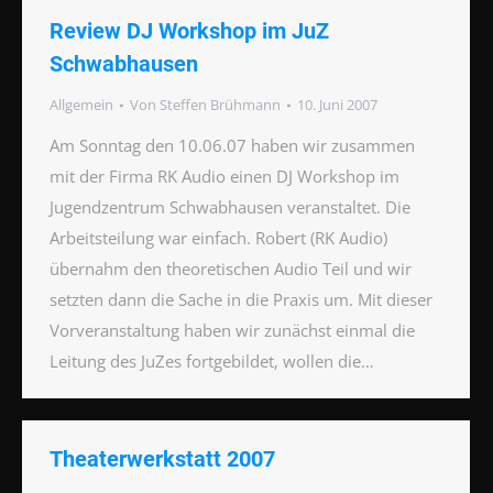
Review DJ Workshop im JuZ
Schwabhausen
Allgemein
Von
Steffen Brühmann
10. Juni 2007
Am Sonntag den 10.06.07 haben wir zusammen
mit der Firma RK Audio einen DJ Workshop im
Jugendzentrum Schwabhausen veranstaltet. Die
Arbeitsteilung war einfach. Robert (RK Audio)
übernahm den theoretischen Audio Teil und wir
setzten dann die Sache in die Praxis um. Mit dieser
Vorveranstaltung haben wir zunächst einmal die
Leitung des JuZes fortgebildet, wollen die…
Theaterwerkstatt 2007