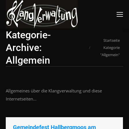
Suchen:
Kategorie-
Du bist hier:
Startseite
Archive:
Kategorie
"Allgemein"
Allgemein
Allgemeines über die Klangverwaltung und diese
Internetseiten…
Gemeindefest Hallbergmoos am