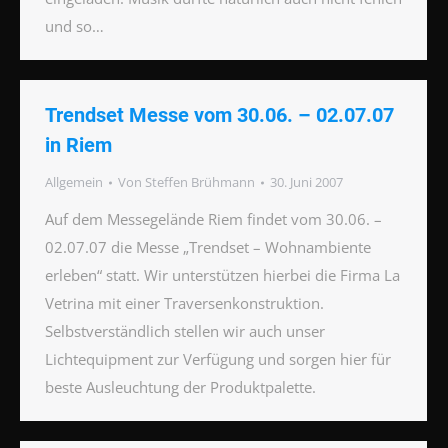
und so…
Trendset Messe vom 30.06. – 02.07.07
in Riem
Allgemein
Von
Steffen Brühmann
30. Juni 2007
Auf dem Messegelände Riem findet vom 30.06. –
02.07.07 die Messe „Trendset – Wohnambiente
erleben“ statt. Wir unterstützen hierbei die Firma La
Vetrina mit einer Traversenkonstruktion.
Selbstverständlich stellen wir auch unser
Lichtequipment zur Verfügung und sorgen hier für
beste Ausleuchtung der Produktpalette.