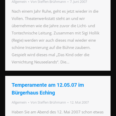
Allgemein
Von
Steffen Brühmann
7. Juni 2007
Nach einem Jahr Ruhe, geht es jetzt wieder in die
Vollen. Theaterwerkstatt steht an und wir
übernehmen wie die Jahre zuvor die Licht- und
Tontechnische Leitung. Zusammen mit Sigi Hollik
(Regie) werden wir auch dieses mal wieder eine
schöne Inszenierung auf die Bühne zaubern.
Gespielt wird dieses mal „Das Kind oder die
Vernichtung Neuseelands“. Die…
Temperamente am 12.05.07 im
Bürgerhaus Eching
Allgemein
Von
Steffen Brühmann
12. Mai 2007
Haben Sie am Abend des 12. Mai 2007 schon etwas