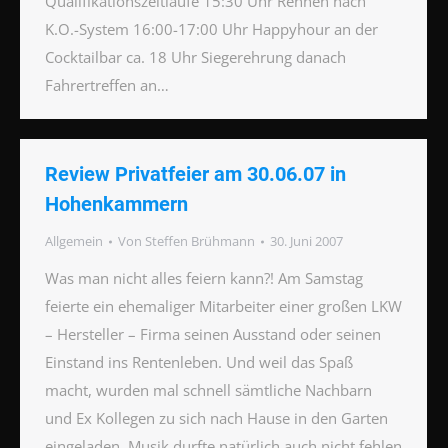
Qualifikationszeitläufe 15:30 Uhr Rennen nach
K.O.-System 16:00-17:00 Uhr Happyhour an der
Cocktailbar ca. 18 Uhr Siegerehrung danach
Fahrertreffen an…
Review Privatfeier am 30.06.07 in
Hohenkammern
Allgemein
Von
Steffen Brühmann
30. Juni 2007
Was man nicht alles feiern kann?! Am Samstag
feierte ein ehemaliger Mitarbeiter einer großen LKW
– Hersteller – Firma seinen Ausstand oder seinen
Einstand ins Rentenleben. Und weil das Spaß
macht, wurden mal schnell sämtliche Nachbarn
und Ex Kollegen zu sich nach Hause in den Garten
eingeladen. Musik durfte natürlich auch nicht fehlen