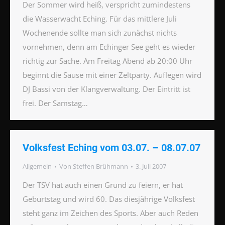
Der Sommer wird heiß, verspricht zumindestens
die Wasserwacht Eching. Für das mittlere Juli
Wochenende sollte man sich zunächst nichts
vornehmen, denn am Echinger See geht es wieder
richtig zur Sache. Am Freitag Abend ab 20:00 Uhr
beginnt die Sause mit einer Zeltparty. Auflegen wird
DJ Bassi von der Klangverwaltung. Der Eintritt ist
frei. Der Samstag…
Volksfest Eching vom 03.07. – 08.07.07
Allgemein
Von
Steffen Brühmann
3. Juli 2007
Der TSV hat auch einen Grund zu feiern, er hat
Geburtstag und wird 60. Das diesjährige Volksfest
steht ganz im Zeichen des Sports. Aber auch Reden