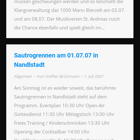
müssen geschwungen werden und so beschallt die
Klangverwaltung das 1000 Mann Bierzelt am 03.07.
und am 08.07. Der Musikverein St. Andreas nutzt
die Chance ebenfalls und spielt gleich im…
Sautrogrennen am 01.07.07 in
Nandlstadt
Allgemein
Von
Steffen Brühmann
1. Juli 2007
Am Sonntag ist es wieder soweit, das berühmte
Sautrogrennen in Nandlstadt steht auf dem
Programm. Eventplan 10:30 Uhr Open-Air
Gottesdienst 11:30 Uhr Mittagstisch 13:00 Uhr
freies Training / Kinderschminken 13:30 Uhr
Opening der Cocktailbar 14:00 Uhr