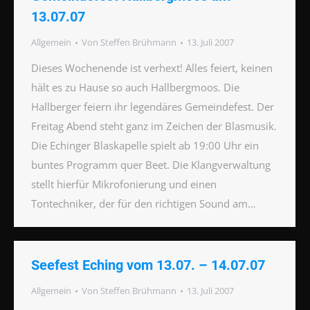
13.07.07
Allgemein
Von
Steffen Brühmann
13. Juli 2007
Dieses Wochenende ist verhext! Alles feiert, keinen
hält es zu Hause so auch Hallbergmoos. Die
Hallberger feiern ihr legendäres Gemeindefest. Der
Freitag Abend steht ganz im Zeichen der Blasmusik.
Die Echinger Blaskapelle spielt ab 19:00 Uhr ein
buntes Programm quer Beet. Die Klangverwaltung
stellt hierfür Mikrofonierung und einen
Tontechniker, der für den richtigen Sound am…
Seefest Eching vom 13.07. – 14.07.07
Allgemein
Von
Steffen Brühmann
13. Juli 2007