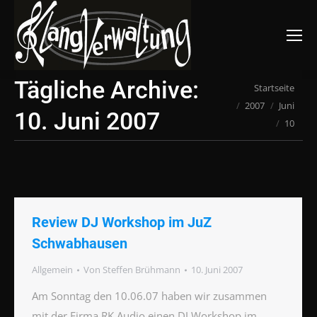
Suchen:
Tägliche Archive:
Du bist hier:
Startseite
2007
Juni
10. Juni 2007
10
Review DJ Workshop im JuZ
Schwabhausen
Allgemein
Von
Steffen Brühmann
10. Juni 2007
Am Sonntag den 10.06.07 haben wir zusammen
mit der Firma RK Audio einen DJ Workshop im