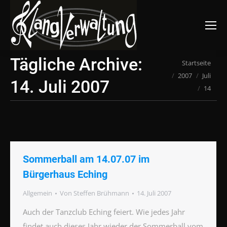
Suchen:
Tägliche Archive:
Du bist hier:
Startseite
2007
Juli
14. Juli 2007
14
Sommerball am 14.07.07 im
Bürgerhaus Eching
Allgemein
Von
Steffen Brühmann
14. Juli 2007
Auch der Tanzclub Eching feiert. Wie jedes Jahr
findet auch dieses Jahr wieder der Sommerball vom