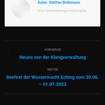
Autor:
Steffen Brühmann
http://www.dieklangverwaltung.de
Beitragsnavigation
VORHERIGE
Neues von der Klangverwaltung
Vorheriger
Beitrag:
WEITER
Seefest der Wasserwacht Eching vom 30.06.
Nächster
– 01.07.2023
Beitrag: