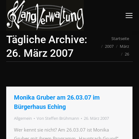
Suchen:
Tägliche Archive:
Du bist hier:
Startseite
2007
März
26. März 2007
26
Monika Gruber am 26.03.07 im
Bürgerhaus Eching
Allgemein
Von
Steffen Brühmann
26. März 2007
Wer kennt sie nicht? Am 26.03.07 ist Monika
Gruber mit ihrem Programm „Hauptsach Gsund“