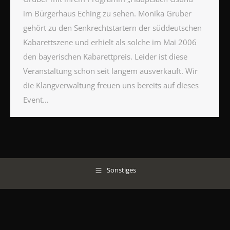
im Bürgerhaus Eching zu sehen. Monika Gruber
gehört zu den Senkrechtstartern der süddeutschen
Kabarettszene und erhielt als solche im Mai 2006
den bayerischen Kabarettpreis. Leider ist diese
Veranstaltung schon seit langem ausverkauft. Wir
die Klangverwaltung freuen uns bereits auf dieses
Event…
Sonstiges