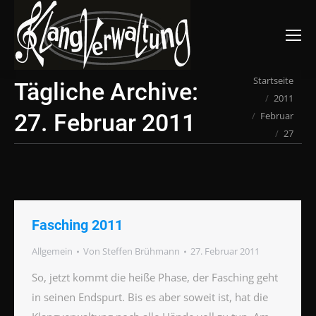
Suchen:
Du bist hier:
Startseite
Tägliche Archive:
2011
27. Februar 2011
Februar
27
Fasching 2011
Allgemein
Von
Steffen Brühmann
27. Februar 2011
So, jetzt kommt die heiße Phase, der Fasching geht
in seinen Endspurt. Bis es aber soweit ist, hat die