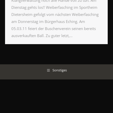
Klangverwaltung noch alle Hände voll zu tun. Am
Dienstag gehts los!! Weiberfasching im Sportheim
Dietersheim gefolgt vom nächsten Weiberfasching
am Donnerstag im Bürgerhaus Eching. Am
05.03.11 feiert der Buschenverein seinen bereits
ausverkauften Ball. Zu guter letzt,…
Sonstiges