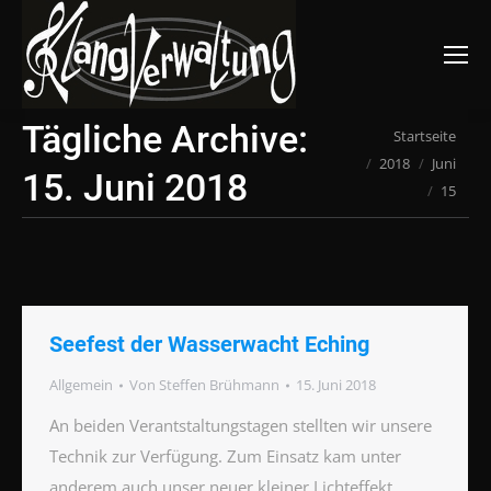
Suchen:
Tägliche Archive:
Du bist hier:
Startseite
2018
Juni
15. Juni 2018
15
Seefest der Wasserwacht Eching
Allgemein
Von
Steffen Brühmann
15. Juni 2018
An beiden Verantstaltungstagen stellten wir unsere
Technik zur Verfügung. Zum Einsatz kam unter
anderem auch unser neuer kleiner Lichteffekt