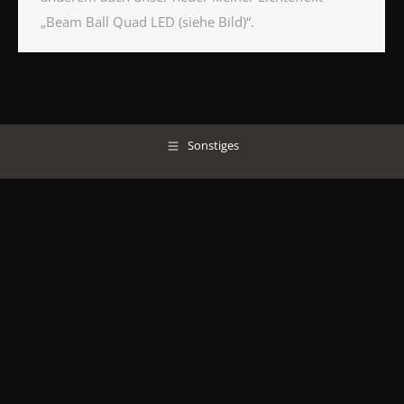
„Beam Ball Quad LED (siehe Bild)“.
Sonstiges