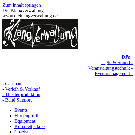
Zum Inhalt springen
Die Klangverwaltung
www.dieklangverwaltung.de
DJ's -
Light & Sound -
Veranstaltungstechnik -
Eventmanagement -
- Casebau
- Verleih & Verkauf
- Theaterproduktion
- Band Support
Events
Firmenprofil
Equipment
Komplettpakete
Casebau