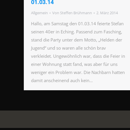
01.03.14
Allgemein
Von
Steffen Brühmann
2. März 2014
Hallo, am Samstag den 01.03.14 feierte Stefan
seinen 40er in Eching. Passend zum Fasching,
stand die Party unter dem Motto, „Helden der
Jugend“ und so waren alle schön brav
verkleidet. Ungewöhnlich war, dass die Feier in
einer Wohnung statt fand, was aber für uns
weniger ein Problem war. Die Nachbarn hatten
damit anscheinend auch kein…