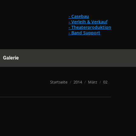
Gebrauchtes
Referenzen
Galerie
Suchen:
- Casebau
- Verleih & Verkauf
- Theaterproduktion
- Band Support
Galerie
Suchen:
Du bist hier:
Startseite
2014
März
02