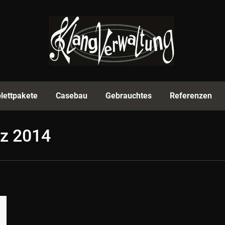
rmenprofil
Equipment
Komplettpakete
Casebau
lettpakete
Casebau
Gebrauchtes
Referenzen
rz 2014