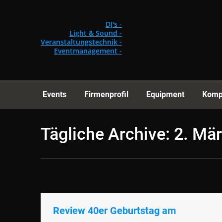
Events
Fi
DJ's -
Light & Sound -
Veranstaltungstechnik -
Eventmanagement -
Events
Firmenprofil
Equipment
Komp
Tägliche Archive:
2. Mä
Review 40er Geburtstag am