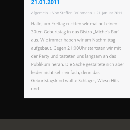
21.01.2011
Allgemein
Von
Steffen Brühmann
21. Januar 2011
Hallo, am Freitag rückten wir mal auf einen
30ten Geburtstag in das Bistro „Miche’s Bar“
aus. Wie immer haben wir am Nachmittag
aufgebaut. Gegen 21:00Uhr starteten wir mit
der Party und tasteten uns langsam an das
Publikum heran. Die Sache gestaltete sich aber
leider nicht sehr einfach, denn das
Geburtstagskind wollte Schlager, Wiesn Hits
und…