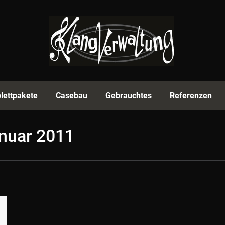
rmenprofil
Equipment
Komplettpakete
Casebau
lettpakete
Casebau
Gebrauchtes
Referenzen
anuar 2011