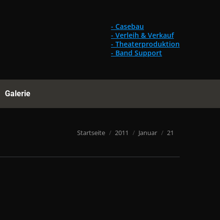
Gebrauchtes
Referenzen
Galerie
Suchen:
- Casebau
- Verleih & Verkauf
- Theaterproduktion
- Band Support
Galerie
Suchen:
Du bist hier:
Startseite
2011
Januar
21