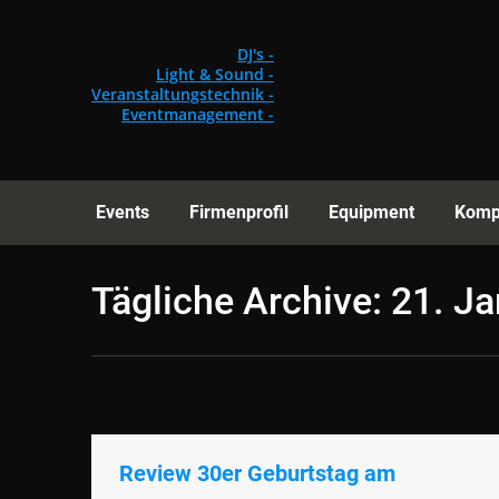
Events
Fi
DJ's -
Light & Sound -
Veranstaltungstechnik -
Eventmanagement -
Events
Firmenprofil
Equipment
Komp
Tägliche Archive:
21. J
Review 30er Geburtstag am