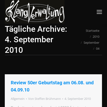
Suchen:
Tägliche Archive:
Du bist hier:
Startseite
2010
4. September
September
2010
04
Review 50er Geburtstag am 06.08. und
04.09.10
Allgemein
Von
Steffen Brühmann
4. September 2010