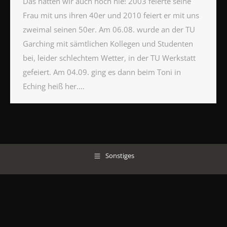
Das hatten wir auch noch nie! 2003 feierte seine
Frau mit uns ihren 40er und 2010 feiert er mit uns
zweimal seinen 50er. Am 06.08. wurde an der TU
Garching mit sämtlichen Kollegen und Studenten
bei, leider schlechtem Wetter, in der TU Werkstatt
gefeiert. Am 04.09. ging es dann beim Toni in
Eching heiß her.…
Sonstiges