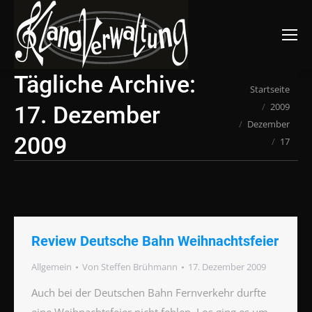
Suchen:
Tägliche Archive:
Du bist hier:
Startseite
2009
17. Dezember
Dezember
2009
17
Review Deutsche Bahn Weihnachtsfeier
Allgemein
Von
Steffen Brühmann
17. Dezember 2009
Auch bei der Deutschen Bahn Fernverkehr durfte