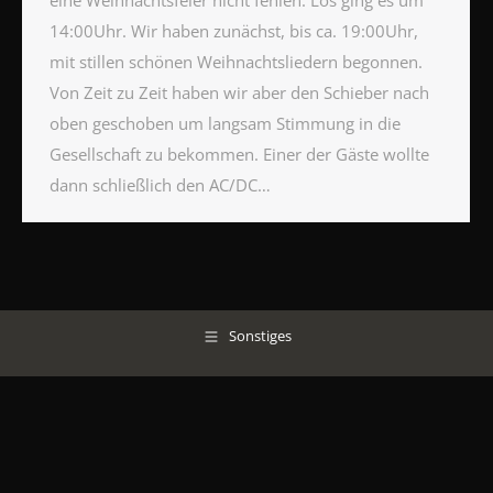
eine Weihnachtsfeier nicht fehlen. Los ging es um
14:00Uhr. Wir haben zunächst, bis ca. 19:00Uhr,
mit stillen schönen Weihnachtsliedern begonnen.
Von Zeit zu Zeit haben wir aber den Schieber nach
oben geschoben um langsam Stimmung in die
Gesellschaft zu bekommen. Einer der Gäste wollte
dann schließlich den AC/DC…
Sonstiges