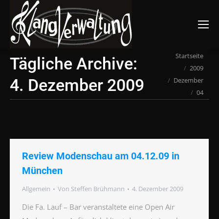
Suchen:
Du bist hier:
Startseite
Tägliche Archive:
2009
4. Dezember 2009
Dezember
04
Review Modenschau am 04.12.09 in
München
Allgemein
Von
Steffen Brühmann
4. Dezember 2009
Die Fa. Lauf – Bar veranstaltete eine Open Air