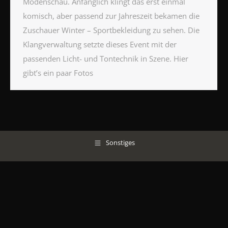
Modenschau. Anfänglich klingt das erst einmal
komisch, aber passend zur Jahreszeit bekamen die
Zuschauer Winter – Sportbekleidung zu sehen. Die
Klangverwaltung setzte dieses Event mit der
passenden Licht- und Tontechnik in Szene. Hier
gibt’s ein paar Fotos
Sonstiges