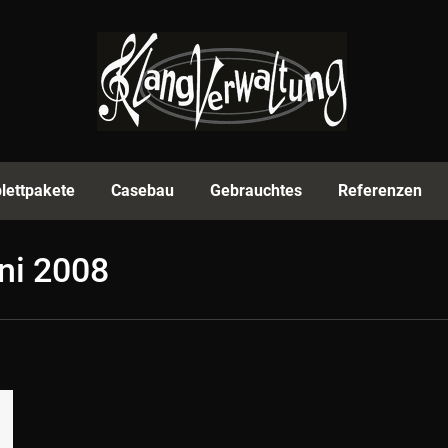
rmenprofil
Equipment
Komplettpakete
Casebau
lettpakete
Casebau
Gebrauchtes
Referenzen
ni 2008