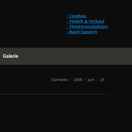
Gebrauchtes
Referenzen
Galerie
Suchen:
- Casebau
- Verleih & Verkauf
- Theaterproduktion
- Band Support
Galerie
Suchen:
Du bist hier:
Startseite
2008
Juni
25