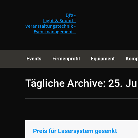
Events
Fi
DJ's -
Light & Sound -
Veranstaltungstechnik -
Eventmanagement -
Events
Firmenprofil
Equipment
Komp
Tägliche Archive:
25. Ju
Preis für Lasersystem gesenkt