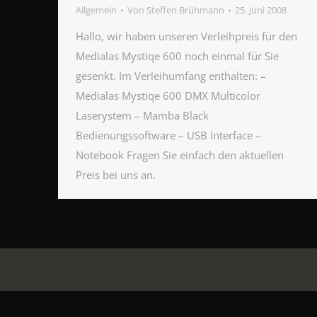
Allgemein
Von
Steffen Brühmann
25. Juni 2008
Hallo, wir haben unseren Verleihpreis für den
Medialas Mystiqe 600 noch einmal für Sie
gesenkt. Im Verleihumfang enthalten: –
Medialas Mystiqe 600 DMX Multicolor
Laserystem – Mamba Black
Bedienungssoftware – USB Interface –
Notebook Fragen Sie einfach den aktuellen
Preis bei uns an.