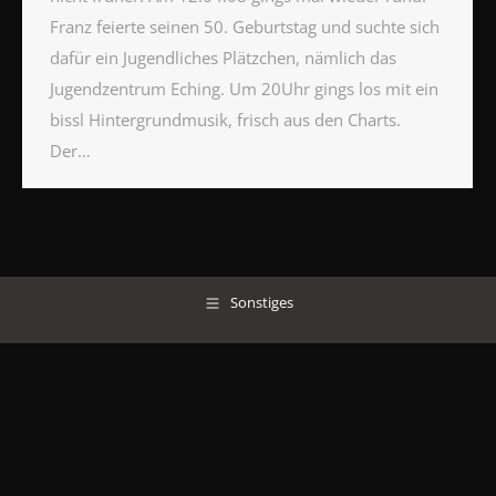
Franz feierte seinen 50. Geburtstag und suchte sich
dafür ein Jugendliches Plätzchen, nämlich das
Jugendzentrum Eching. Um 20Uhr gings los mit ein
bissl Hintergrundmusik, frisch aus den Charts.
Der…
Sonstiges