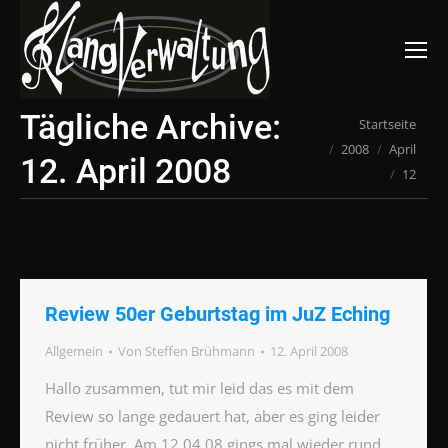
Suchen:
Tägliche Archive:
Du bist hier:
Startseite
2008
April
12. April 2008
12
Review 50er Geburtstag im JuZ Eching
Allgemein
Von
Steffen Brühmann
12. April 2008
Hallo zusammen, tut mir leid das es mit dem
Review so lange gedauert hat, aber es ging leider
nicht früher. Am 12.04.08 gings mal wieder rund.