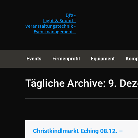
Events
Fi
DJ's -
Light & Sound -
Veranstaltungstechnik -
Eventmanagement -
Events
Firmenprofil
Equipment
Komp
Tägliche Archive:
9. De
Christkindlmarkt Eching 08.12. –