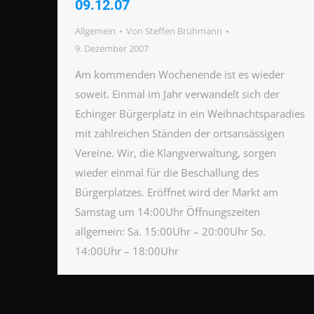
09.12.07
Allgemein
Von
Steffen Brühmann
9. Dezember 2007
Am kommenden Wochenende ist es wieder
soweit. Einmal im Jahr verwandelt sich der
Echinger Bürgerplatz in ein Weihnachtsparadies
mit zahlreichen Ständen der ortsansässigen
Vereine. Wir, die Klangverwaltung, sorgen
wieder einmal für die Beschallung des
Bürgerplatzes. Eröffnet wird der Markt am
Samstag um 14:00Uhr Öffnungszeiten
allgemein: Sa. 15:00Uhr – 20:00Uhr So.
14:00Uhr – 18:00Uhr