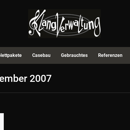
rmenprofil
Equipment
Komplettpakete
Casebau
lettpakete
Casebau
Gebrauchtes
Referenzen
zember 2007