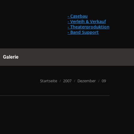
Gebrauchtes
Referenzen
Galerie
Suchen:
- Casebau
- Verleih & Verkauf
- Theaterproduktion
- Band Support
Galerie
Suchen:
Du bist hier:
Startseite
2007
Dezember
09