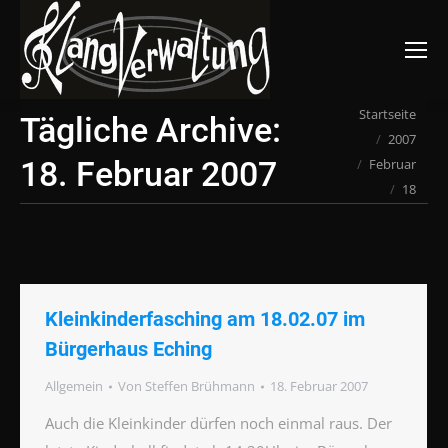
Suchen:
Du bist hier:
Startseite
Tägliche Archive:
2007
18. Februar 2007
Februar
18
Kleinkinderfasching am 18.02.07 im
Bürgerhaus Eching
Allgemein
Von
Steffen Brühmann
18. Februar 2007
Auch die Kleinkinder dürfen noch einmal raus. Der