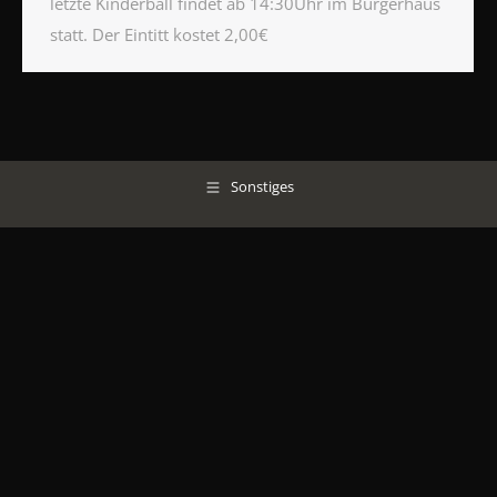
letzte Kinderball findet ab 14:30Uhr im Bürgerhaus
statt. Der Eintitt kostet 2,00€
Sonstiges