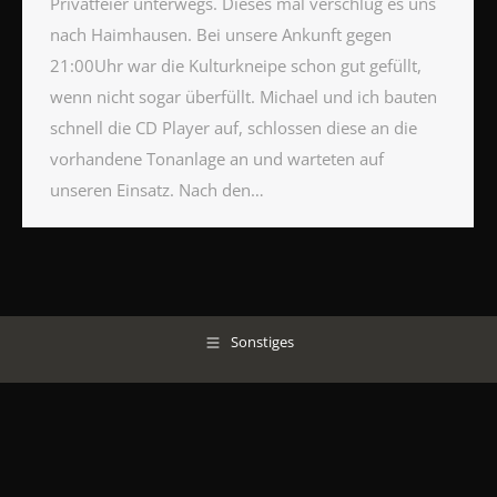
Privatfeier unterwegs. Dieses mal verschlug es uns
nach Haimhausen. Bei unsere Ankunft gegen
21:00Uhr war die Kulturkneipe schon gut gefüllt,
wenn nicht sogar überfüllt. Michael und ich bauten
schnell die CD Player auf, schlossen diese an die
vorhandene Tonanlage an und warteten auf
unseren Einsatz. Nach den…
Sonstiges