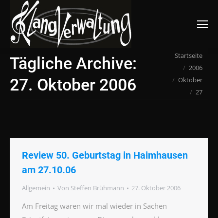
Suchen:
Du bist hier:
Startseite
Tägliche Archive:
2006
27. Oktober 2006
Oktober
27
Review 50. Geburtstag in Haimhausen
am 27.10.06
Allgemein
Von
Steffen Brühmann
27. Oktober 2006
Am Freitag waren wir mal wieder in Sachen