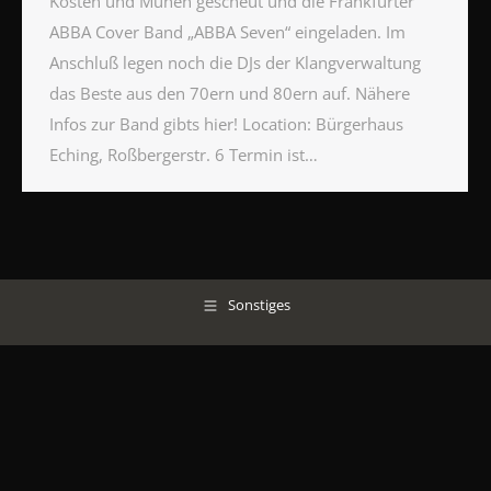
Kosten und Mühen gescheut und die Frankfurter
ABBA Cover Band „ABBA Seven“ eingeladen. Im
Anschluß legen noch die DJs der Klangverwaltung
das Beste aus den 70ern und 80ern auf. Nähere
Infos zur Band gibts hier! Location: Bürgerhaus
Eching, Roßbergerstr. 6 Termin ist…
Sonstiges