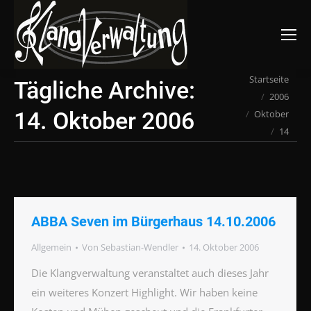
Suchen:
Du bist hier:
Startseite
Tägliche Archive:
2006
14. Oktober 2006
Oktober
14
ABBA Seven im Bürgerhaus 14.10.2006
Allgemein
Von
Sebastian-Wendler
14. Oktober 2006
Die Klangverwaltung veranstaltet auch dieses Jahr
ein weiteres Konzert Highlight. Wir haben keine