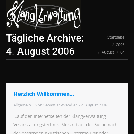
Suchen:
Tägliche Archive:
Du bist hier:
Startseite
2006
4. August 2006
August
04
Herzlich Willkommen…
Allgemein
Von
Sebastian-Wendler
4. August 2006
…auf den Internetseiten der Klangverwaltung
Veranstaltungstechnik. Sie sind auf der Suche nach
der passenden akustischen Untermalung oder