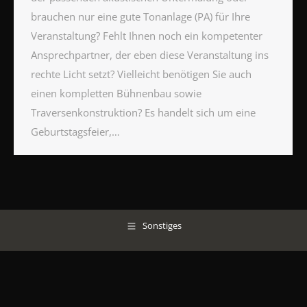
brauchen nur eine gute Tonanlage (PA) für Ihre
Veranstaltung? Fehlt Ihnen noch ein kompetenter
Ansprechpartner, der eben diese Veranstaltung ins
rechte Licht setzt? Vielleicht benötigen Sie auch
einen kompletten Bühnenbau sowie
Traversenkonstruktion? Es handelt sich um eine
Geburtstagsfeier,…
Sonstiges