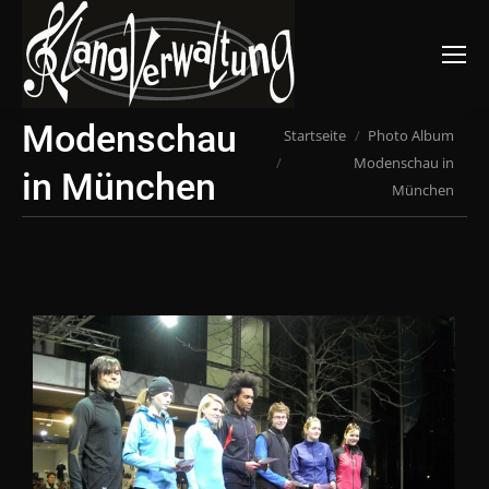
Suchen:
Modenschau
Du bist hier:
Startseite
Photo Album
Modenschau in
in München
München