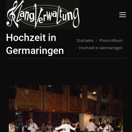
Suchen:
Hochzeit in
Du bist hier:
Startseite
Photo Album
Germaringen
Hochzeit in Germaringen