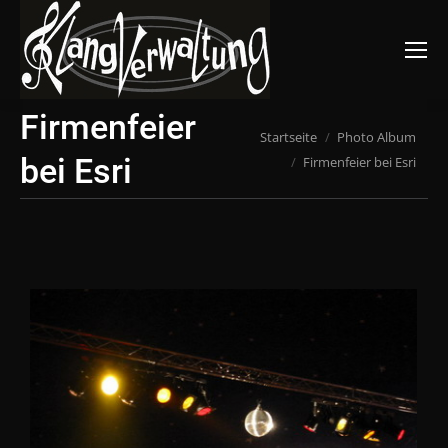
Suchen:
Firmenfeier
Du bist hier:
Startseite
Photo Album
bei Esri
Firmenfeier bei Esri