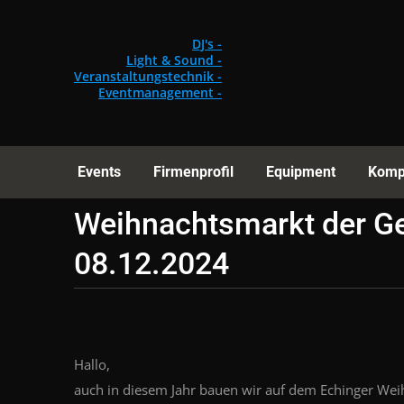
Events
Fi
DJ's -
Light & Sound -
Veranstaltungstechnik -
Eventmanagement -
Events
Firmenprofil
Equipment
Komp
Weihnachtsmarkt der G
08.12.2024
Hallo,
auch in diesem Jahr bauen wir auf dem Echinger Wei