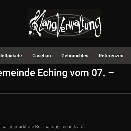
rmenprofil
Equipment
Komplettpakete
Casebau
lettpakete
Casebau
Gebrauchtes
Referenzen
emeinde Eching vom 07. –
Du
hnachtsmarkt die Beschallungstechnik auf.