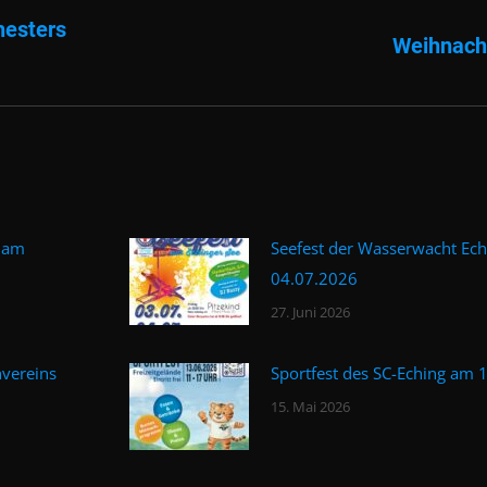
hesters
Weihnach
Nächster
Beitrag:
m am
Seefest der Wasserwacht Ech
04.07.2026
27. Juni 2026
nvereins
Sportfest des SC-Eching am 
15. Mai 2026