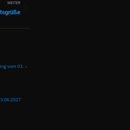
WEITER
tsgrüße
ing vom 03. –
13.06.2027