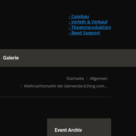
Gebrauchtes
Referenzen
Galerie
Suchen:
- Casebau
- Verleih & Verkauf
- Theaterproduktion
- Band Support
Galerie
Suchen:
 bist hier:
Startseite
Allgemein
Weihnachtsmarkt der Gemeinde Eching vom…
Event Archiv