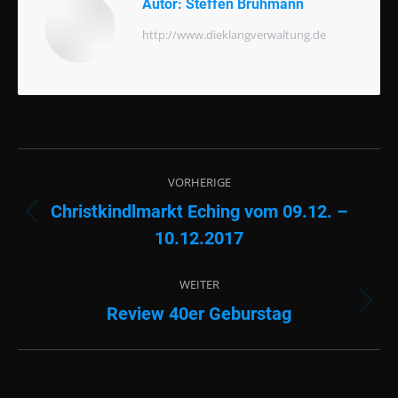
Autor:
Steffen Brühmann
http://www.dieklangverwaltung.de
Beitragsnavigation
VORHERIGE
Christkindlmarkt Eching vom 09.12. –
Vorheriger
10.12.2017
Beitrag:
WEITER
Review 40er Geburstag
Nächster
Beitrag: