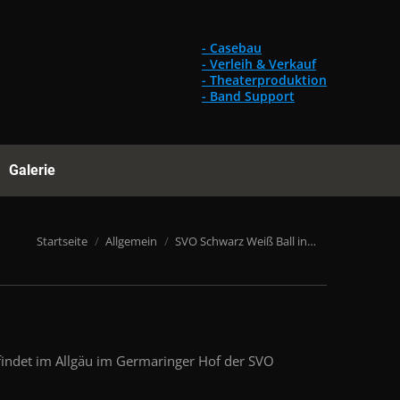
Gebrauchtes
Referenzen
Galerie
Suchen:
- Casebau
- Verleih & Verkauf
- Theaterproduktion
- Band Support
Galerie
Suchen:
Du bist hier:
Startseite
Allgemein
SVO Schwarz Weiß Ball in…
indet im Allgäu im Germaringer Hof der SVO