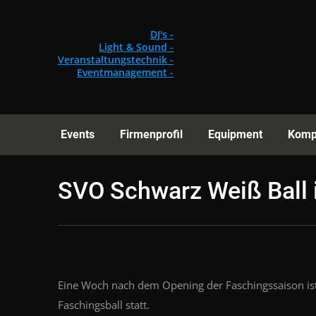
Events
Fi
DJ's -
Light & Sound -
Veranstaltungstechnik -
Eventmanagement -
Events
Firmenprofil
Equipment
Komp
SVO Schwarz Weiß Ball 
Eine Woch nach dem Opening der Faschingssaison is
Faschingsball statt.