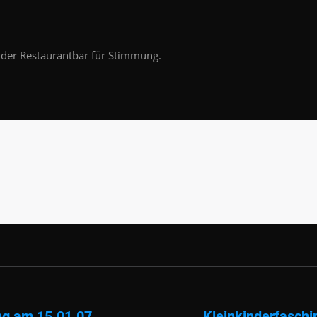
 der Restaurantbar für Stimmung.
ng am 15.01.07
Kleinkinderfaschi
Nächster