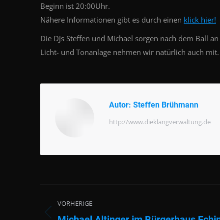
Beginn ist 20:00Uhr.
Nähere Informationen gibt es durch einen
klick hier!
Die DJs Steffen und Michael sorgen nach dem Ball an
Licht- und Tonanlage nehmen wir natürlich auch mit.
Autor:
Steffen Brühmann
http://www.dieklangverwaltung.de
Beitragsnavigation
VORHERIGE
Michael Altinger im Bürgerhaus Echi
Vorheriger