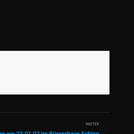
WEITER
ng am 23.01.07 im Bürgerhaus Eching