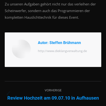
Zu unseren Aufgaben gehört nicht nur das verleihen der
Scheinwerfer, sondern auch das Programmieren der
kompletten Hauslichttechnik für dieses Event.
Autor:
Steffen Brühmann
http://www.dieklangverwaltung.de
Beitragsnavigation
VORHERIGE
Review Hochzeit am 09.07.10 in Aufhausen
Vorheriger
Beitrag: