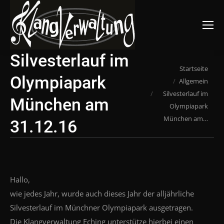
Suchen:
Silvesterlauf im
Du bist hier:
Startseite
Olympiapark
Allgemein
Silvesterlauf im
München am
Olympiapark
München am…
31.12.16
Hallo,
wie jedes Jahr, wurde auch dieses Jahr der alljährliche
Silvesterlauf im Münchner Olympiapark ausgetragen.
Die Klangverwaltung Eching unterstütze hierbei einen