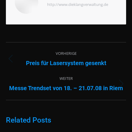
http://www.dieklangverwaltung.de
Beitragsnavigation
VORHERIGE
Preis für Lasersystem gesenkt
Vorheriger
Beitrag:
WEITER
Messe Trendset von 18. – 21.07.08 in Riem
Nächster
Beitrag:
Related Posts