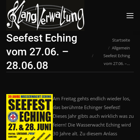
Suchen:
Seefest Eching
Du bist hier:
Startseite
Allgemein
vom 27.06. –
Seefest Eching
28.06.08
vom 27.06. –…
Am Freitag gehts endlich wieder los,
das berühmte Echinger Seefest!
Dieses Jahr gibts auch wirklich was zu
feiern! Die Wasserwacht Eching wird
30 Jahre alt. Zu diesem Anlass