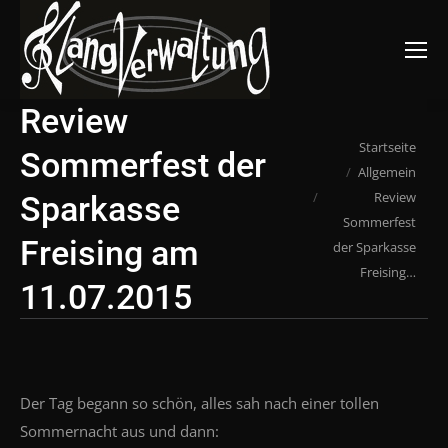
Suchen:
Review
Du bist hier:
Startseite
Sommerfest der
Allgemein
Review
Sparkasse
Sommerfest
Freising am
der Sparkasse
Freising…
11.07.2015
Der Tag begann so schön, alles sah nach einer tollen
Sommernacht aus und dann: