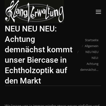
Suchen:
NEU NEU NEU:
Achtung
Du bist hier:
Startseite
Allgemein
demnächst kommt
NEU NEU
unser Biercase in
NEU:
Achtung
Echtholzoptik auf
demnächst…
den Markt
Wir lassen uns ja immer wieder etwas neues einfallen und