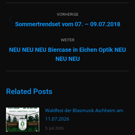
Beitragsnavigation
VORHERIGE
Sommertrendset vom 07. – 09.07.2018
Vorheriger
Beitrag:
WEITER
NEU NEU NEU Biercase in Eichen Optik NEU
Nächster
NEU NEU
Beitrag:
Related Posts
Waldfest der Blasmusik Aschheim am
11.07.2026
5. Juli 2026