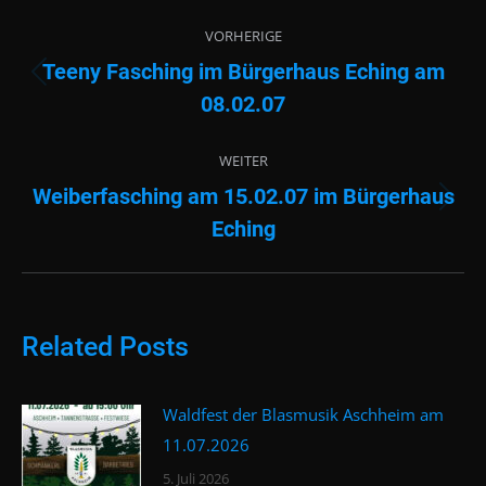
Beitragsnavigation
VORHERIGE
Teeny Fasching im Bürgerhaus Eching am
Vorheriger
08.02.07
Beitrag:
WEITER
Weiberfasching am 15.02.07 im Bürgerhaus
Nächster
Eching
Beitrag:
Related Posts
Waldfest der Blasmusik Aschheim am
11.07.2026
5. Juli 2026