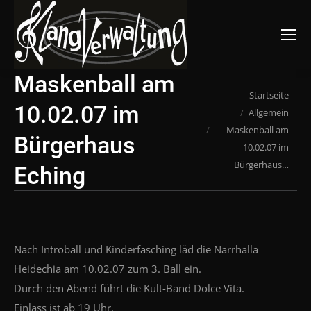
Suchen:
Maskenball am
Du bist hier:
Startseite
10.02.07 im
Allgemein
Maskenball am
Bürgerhaus
10.02.07 im
Bürgerhaus…
Eching
Nach Introball und Kinderfasching läd die Narrhalla
Heidechia am 10.02.07 zum 3. Ball ein.
Durch den Abend führt die Kult-Band Dolce Vita.
Einlass ist ab 19 Uhr.