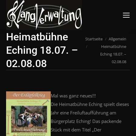
Suchen:
Heimatbühne
Du bist hier:
Startseite
Allgemein
Heimatbühne
Eching 18.07. –
Eching 18.07. –
02.08.08
02.08.08
Mal was ganz neues!!!
Die Heimatbühne Eching spielt dieses
Jahr eine Freiluftaufführung am
Bürgerplatz Eching! Das packende
Stück mit dem Titel „Der