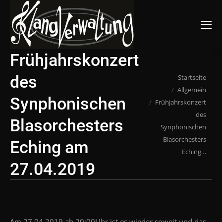
Suchen:
Frühjahrskonzert
des
Du bist hier:
Startseite
Allgemein
Synphonischen
Frühjahrskonzert
des
Blasorchesters
Synphonischen
Blasorchesters
Eching am
Eching…
27.04.2019
Am 27.04.2019 ab 20:00Uhr ist es wieder soweit und das