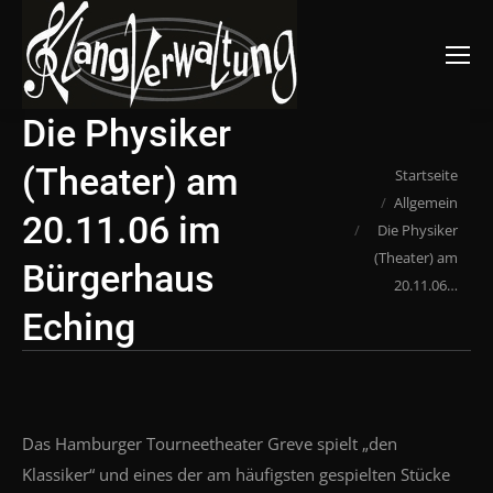
Suchen:
Die Physiker
(Theater) am
Du bist hier:
Startseite
Allgemein
20.11.06 im
Die Physiker
(Theater) am
Bürgerhaus
20.11.06…
Eching
Das Hamburger Tourneetheater Greve spielt „den
Klassiker“ und eines der am häufigsten gespielten Stücke