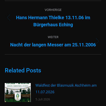
Beitragsnavigation
VORHERIGE
Hans Hermann Thielke 13.11.06 im
Vorheriger
Bürgerhaus Eching
Beitrag:
WEITER
Nacht der langen Messer am 25.11.2006
Nächster
Beitrag:
Related Posts
Waldfest der Blasmusik Aschheim am
11.07.2026
5. Juli 2026