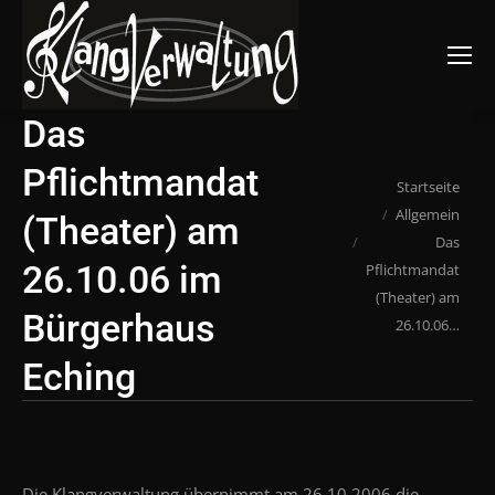
Suchen:
Das
Pflichtmandat
Du bist hier:
Startseite
Allgemein
(Theater) am
Das
26.10.06 im
Pflichtmandat
(Theater) am
Bürgerhaus
26.10.06…
Eching
Die Klangverwaltung übernimmt am 26.10.2006 die