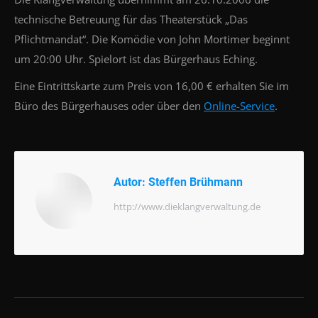
technische Betreuung für das Theaterstück „Das
Pflichtmandat“. Die Komödie von John Mortimer beginnt
um 20:00 Uhr. Spielort ist das Bürgerhaus Eching.
Eine Eintrittskarte zum Preis von 16,00 € erhalten Sie im
Büro des Bürgerhauses oder über den
Online-Service
.
Autor:
Steffen Brühmann
http://www.dieklangverwaltung.de
Beitragsnavigation