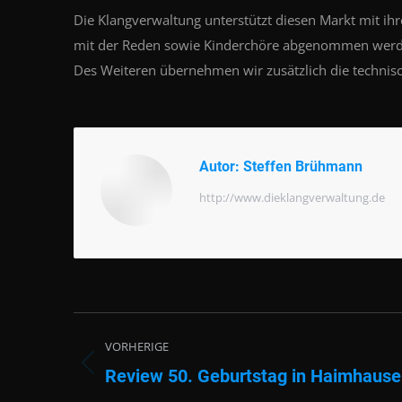
Die Klangverwaltung unterstützt diesen Markt mit i
mit der Reden sowie Kinderchöre abgenommen werd
Des Weiteren übernehmen wir zusätzlich die techni
Autor:
Steffen Brühmann
http://www.dieklangverwaltung.de
Beitragsnavigation
VORHERIGE
Review 50. Geburtstag in Haimhause
Vorheriger
Beitrag: