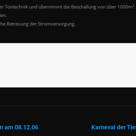
hrer Tontechnik und übernimmt die Beschallung von über 1000m²
en.
sche Betreuung der Stromversorgung.
n am 08.12.06
Karneval der Ti
Nächster
Beitrag: