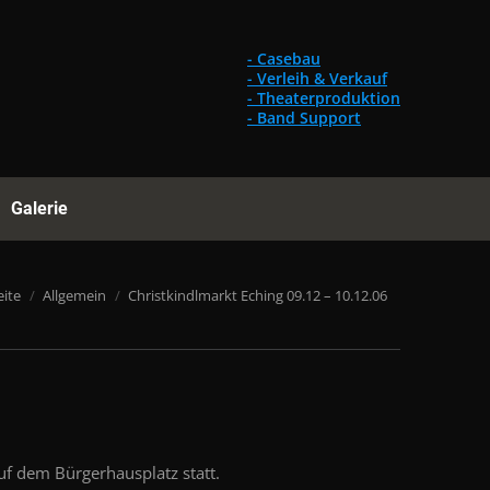
Gebrauchtes
Referenzen
Galerie
Suchen:
- Casebau
- Verleih & Verkauf
- Theaterproduktion
- Band Support
Galerie
Suchen:
 hier:
eite
Allgemein
Christkindlmarkt Eching 09.12 – 10.12.06
uf dem Bürgerhausplatz statt.