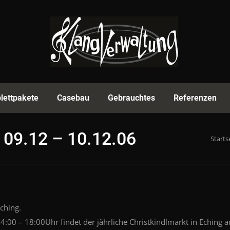
rmenprofil
Equipment
Komplettpakete
Casebau
lettpakete
Casebau
Gebrauchtes
Referenzen
 09.12 – 10.12.06
Du bist
Starts
ching.
0 – 18:00Uhr findet der jährliche Christkindlmarkt in Eching a