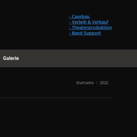
Gebrauchtes
Referenzen
Galerie
Suchen:
- Casebau
- Verleih & Verkauf
- Theaterproduktion
- Band Support
Galerie
Suchen:
Du bist hier:
Startseite
2022