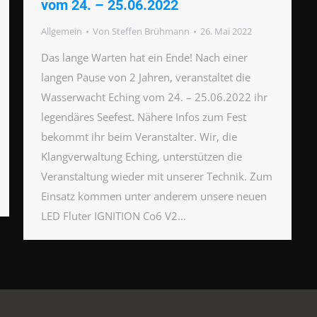
vom 24. – 25.06.2022
Allgemein
Von
Steffen Brühmann
26. Mai 2022
Das lange Warten hat ein Ende! Nach einer
langen Pause von 2 Jahren, veranstaltet die
Wasserwacht Eching vom 24. – 25.06.2022 ihr
legendäres Seefest. Nähere Infos zum Fest
bekommt ihr beim Veranstalter. Wir, die
Klangverwaltung Eching, unterstützen die
Veranstaltung wieder mit unserer Technik. Zum
Einsatz kommen unter anderem unsere neuen
LED Fluter IGNITION Co6 V2…