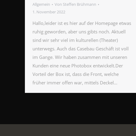
Allgemein
Von
Steffen Brühmann
1. November 2022
Hallo,leider ist es hier auf der Homepage etwas
ruhig geworden, aber uns gibts noch. Aktuell
sind wir sehr viel im kulturellen (Theater)
unterwegs. Auch das Casebau Geschäft ist voll
im Gange. Wir haben zusammen mit unseren
Kunden eine neue Photobox entwickelt.Der
Vorteil der Box ist, dass die Front, welche
früher immer offen war, mittels Deckel…