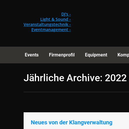
Events
Fi
DJ's -
Light & Sound -
Veranstaltungstechnik -
Eventmanagement -
Events
Firmenprofil
Equipment
Komp
Jährliche Archive:
2022
Neues von der Klangverwaltung