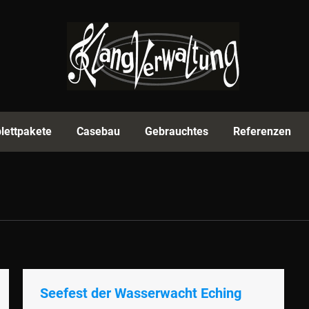
rmenprofil
Equipment
Komplettpakete
Casebau
lettpakete
Casebau
Gebrauchtes
Referenzen
Seefest der Wasserwacht Eching